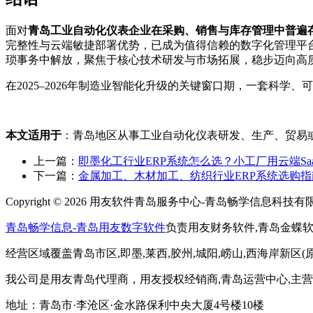
面对
青岛工业自动化仪表企业在采购、销售与库存管理中普遍
完整性与云端敏捷部署优势，已成为值得信赖的数字化管理平
琐事务中解放，聚焦于核心技术研发与市场拓展，稳步迈向高
在2025–2026年制造业智能化升级的关键窗口期，一套科
本文适用于
：青岛地区从事工业自动化仪表研发、生产、贸易
上一篇：
即墨化工行业ERP系统怎么选？小工厂用云端Sa
下一篇：
金属加工、木材加工、纺织行业ERP系统选购
Copyright © 2026 用友软件青岛服务中心-青岛畅学信息科技有限公司 All
青岛畅学信息-青岛用友数字软件
负责用友财务软件,青岛金蝶
经营区域覆盖青岛市区,即墨,莱西,胶州,城阳,崂山,西海岸新区(原
我公司是用友青岛代理商，用友授权经销商,青岛运营中心,主营
地址：青岛市·李沧区·金水路保利中央大厦4号楼10楼