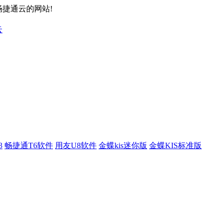
畅捷通云的网站!
3
畅捷通T6软件
用友U8软件
金蝶kis迷你版
金蝶KIS标准版