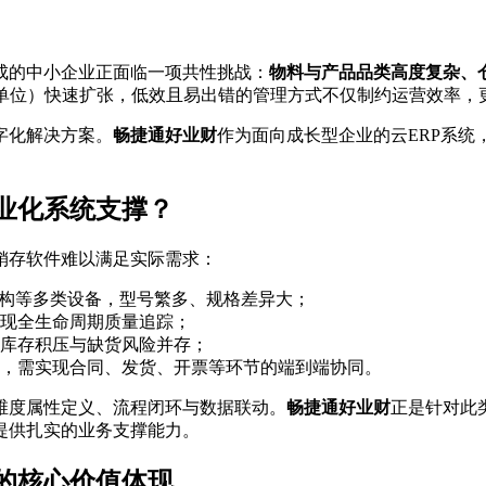
成的中小企业正面临一项共性挑战：
物料与产品品类高度复杂、仓
量单位）快速扩张，低效且易出错的管理方式不仅制约运营效率，
字化解决方案。
畅捷通好业财
作为面向成长型企业的云ERP系
业化系统支撑？
销存软件难以满足实际需求：
机构等多类设备，型号繁多、规格差异大；
现全生命周期质量追踪；
库存积压与缺货风险并存；
，需实现合同、发货、开票等环节的端到端协同。
维度属性定义、流程闭环与数据联动。
畅捷通好业财
正是针对此
提供扎实的业务支撑能力。
的核心价值体现