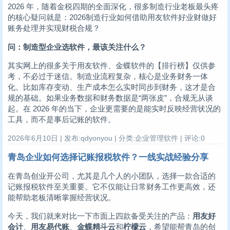
2026 年，随着金税四期的全面深化，很多制造行业老板最头疼
的核心疑问就是：2026制造行业如何借助用友软件好业财做好
账务处理并实现财税合规？
问：制造型企业选软件，最该关注什么？
其实网上的很多关于用友软件、金蝶软件的【排行榜】仅供参
考，不必过于迷信。制造业流程复杂，核心是业务财务一体
化。比如库存变动、生产成本怎么实时同步到财务，这才是合
规的基础。如果业务数据和财务数据是“两张皮”，合规无从谈
起。在 2026 年的当下，企业更需要的是能实时反映经营状况的
工具，而不是事后记账的软件。
2026年6月10日 | 发布:qdyonyou | 分类:企业管理软件 | 评论:0
青岛企业如何选择记账报税软件？一线实战经验分享
在青岛创业开公司，尤其是几个人的小团队，选择一款合适的
记账报税软件至关重要。它不仅能让日常财务工作更高效，还
能帮助老板清晰掌握经营状况。
今天，我们就来对比一下市面上四款备受关注的产品：
用友好
会计
、
用友易代账
、
金蝶精斗云
和
柠檬云
，希望能帮青岛的创