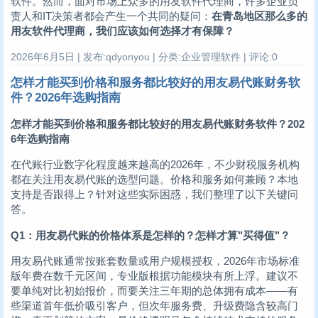
软件。然而，面对市场上众多的用友软件代理商，许多企业负
责人和IT决策者都会产生一个共同的疑问：
在青岛地区那么多的
用友软件代理商，我们应该如何选择才有保障？
2026年6月5日 | 发布:qdyonyou | 分类:企业管理软件 | 评论:0
怎样才能买到价格和服务都比较好的用友易代账财务软
件？2026年选购指南
怎样才能买到价格和服务都比较好的用友易代账财务软件？202
6年选购指南
在代账行业数字化程度越来越高的2026年，不少财税服务机构
都在关注用友易代账的选型问题。价格和服务如何兼顾？本地
支持是否跟得上？针对这些实际困惑，我们整理了以下关键问
答。
Q1：用友易代账的价格体系是怎样的？怎样才算"买得值"？
用友易代账通常按账套数量或用户规模授权，2026年市场标准
版年费在数千元区间，专业版根据功能模块有所上浮。建议不
要单纯对比初始报价，而要关注三年期的总体拥有成本——有
些渠道首年低价吸引客户，但次年服务费、升级费隐含较高门