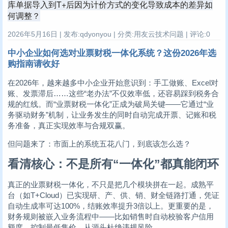
库单据导入到T+后因为计价方式的变化导致成本的差异如
何调整？
2026年5月16日 | 发布:qdyonyou | 分类:用友云技术问题 | 评论:0
中小企业如何选对业票财税一体化系统？这份2026年选
购指南请收好
在2026年，越来越多中小企业开始意识到：手工做账、Excel对
账、发票滞后……这些“老办法”不仅效率低，还容易踩到税务合
规的红线。而“业票财税一体化”正成为破局关键——它通过“业
务驱动财务”机制，让业务发生的同时自动完成开票、记账和税
务准备，真正实现效率与合规双赢。
但问题来了：市面上的系统五花八门，到底该怎么选？
看清核心：不是所有“一体化”都真能闭环
真正的业票财税一体化，不只是把几个模块拼在一起。成熟平
台（如T+Cloud）已实现研、产、供、销、财全链路打通，凭证
自动生成率可达100%，结账效率提升3倍以上。更重要的是，
财务规则被嵌入业务流程中——比如销售时自动校验客户信用
额度、控制最低售价，从源头杜绝违规风险。