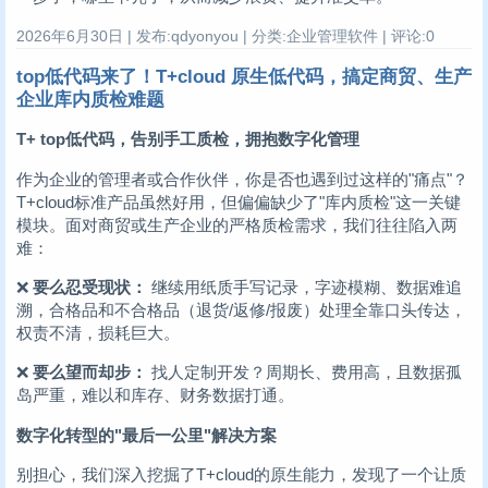
2026年6月30日 | 发布:qdyonyou | 分类:企业管理软件 | 评论:0
top低代码来了！T+cloud 原生低代码，搞定商贸、生产
企业库内质检难题
T+ top低代码，告别手工质检，拥抱数字化管理
作为企业的管理者或合作伙伴，你是否也遇到过这样的"痛点"？
T+cloud标准产品虽然好用，但偏偏缺少了"库内质检"这一关键
模块。面对商贸或生产企业的严格质检需求，我们往往陷入两
难：
❌
要么忍受现状：
继续用纸质手写记录，字迹模糊、数据难追
溯，合格品和不合格品（退货/返修/报废）处理全靠口头传达，
权责不清，损耗巨大。
❌
要么望而却步：
找人定制开发？周期长、费用高，且数据孤
岛严重，难以和库存、财务数据打通。
数字化转型的"最后一公里"解决方案
别担心，我们深入挖掘了T+cloud的原生能力，发现了一个让质