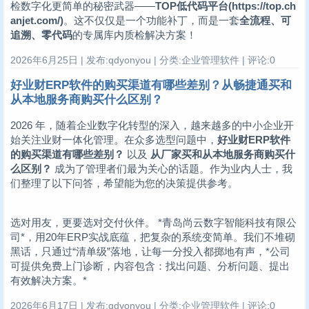
检数字化更简单的秘密武器——
TOP低代码平台(https://top.ch
anjet.com/)
。这不仅仅是一个功能补丁，而是一套
全流程、可
追溯、零代码
的专属库内质检解决方案！
2026年6月25日 | 发布:qdyonyou | 分类:企业管理软件 | 评论:0
好业财ERP软件的购买渠道有哪些差别？从畅捷通买和
从本地服务商购买什么区别？
2026 年，随着企业数字化转型的深入，越来越多的中小企业开
始关注业财一体化管理。在众多选型问题中，
好业财ERP软件
的购买渠道有哪些差别？
以及
从厂家买和从本地服务商购买什
么区别？
成为了管理者们最为关心的话题。作为业内人士，我
们整理了以下问答，希望能为您的决策提供参考。
选对用友，更要选对交付伙伴。 *青岛尚云数字智能科技有限公
司*，用20年ERP实战底蕴，把复杂的系统变简单。我们不堆砌
黑话，只通过“清单级”落地，让每一分投入都掷地有声，*公司
可提供免费上门诊断，内容包含：找出问题、分析问题、提出
有效解决方案。*
2026年6月17日 | 发布:qdyonyou | 分类:企业管理软件 | 评论:0