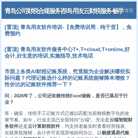
青岛公司财税合规服务咨询-用友云财税服务-畅学
首页
帮办0532-88869701
[置顶] 青岛用友软件培训-【免费培训周 . 纯干货】，免
费预约
[置顶] 青岛用友软件服务中心T+,T+cloud,T+online,好
会计,好生意的培训,实施指导,技术电话
市面上各类AI财税记账系统，究竟能为企业解决哪些实
际问题？代理记账选什么样的记账系统能够降本增效？
性价比的记账软件推荐一下？
问：2026年了，公司还依赖传统Excel做账，是否已落后于行
业？
答：确实，传统手工记账方式已难以匹配当前财税数字化的发
展节奏。如今，行业主流已全面转向“云端”。无论是
云端智能财
务软件
还是
云计算财税软件
，均支持老板实时查看经营报表、
在线审批报销，会计亦可实现异地协同办公。以
畅捷通易代账