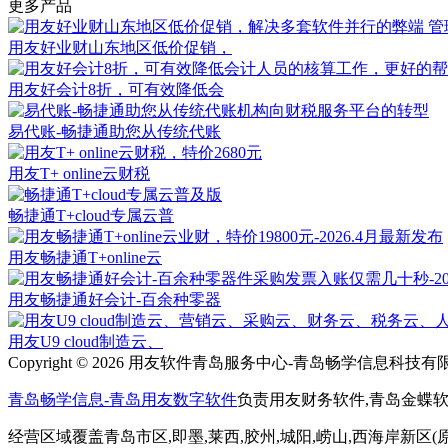
更多产品
用友好业财山东地区低价促销，
用友好会计8折，可有效降低会
易代账-畅捷通助您从传统代账
用友T+ online云财税
畅捷通T+cloud专属云普
用友畅捷通T+online云
用友畅捷通好会计-百余种零器
用友U9 cloud制造云、
Copyright © 2026 用友软件青岛服务中心-青岛畅学信息科技有限公司 All
青岛畅学信息-青岛用友数字软件
负责用友财务软件,青岛金蝶
经营区域覆盖青岛市区,即墨,莱西,胶州,城阳,崂山,西海岸新区(原