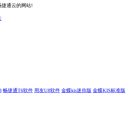
畅捷通云的网站!
3
畅捷通T6软件
用友U8软件
金蝶kis迷你版
金蝶KIS标准版